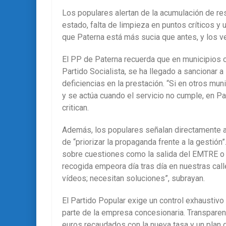
Los populares alertan de la acumulación de re
estado, falta de limpieza en puntos críticos y 
que Paterna está más sucia que antes, y los ve
El PP de Paterna recuerda que en municipios 
Partido Socialista, se ha llegado a sancionar 
deficiencias en la prestación. “Si en otros mun
y se actúa cuando el servicio no cumple, en Pat
critican.
Además, los populares señalan directamente al
de “priorizar la propaganda frente a la gestión
sobre cuestiones como la salida del EMTRE o c
recogida empeora día tras día en nuestras call
vídeos; necesitan soluciones”, subrayan.
El Partido Popular exige un control exhaustivo
parte de la empresa concesionaria. Transparen
euros recaudados con la nueva tasa y un plan 