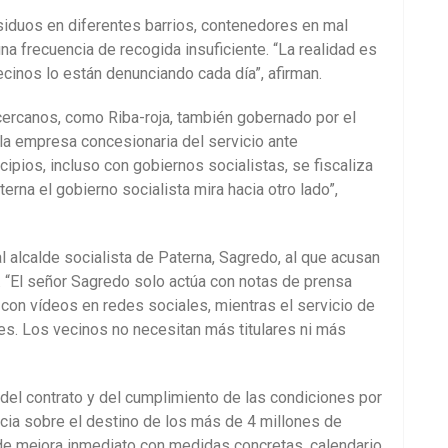
siduos en diferentes barrios, contenedores en mal
una frecuencia de recogida insuficiente. “La realidad es
cinos lo están denunciando cada día”, afirman.
cercanos, como Riba-roja, también gobernado por el
a la empresa concesionaria del servicio ante
icipios, incluso con gobiernos socialistas, se fiscaliza
erna el gobierno socialista mira hacia otro lado”,
 alcalde socialista de Paterna, Sagredo, al que acusan
”. “El señor Sagredo solo actúa con notas de prensa
on vídeos en redes sociales, mientras el servicio de
es. Los vecinos no necesitan más titulares ni más
 del contrato y del cumplimiento de las condiciones por
cia sobre el destino de los más de 4 millones de
de mejora inmediato con medidas concretas, calendario